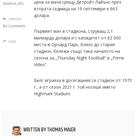
цена за мача срещу Детройт Лайънс през
Stadium
,
NFL
втората седмица на 19 септември е 663
долара.
COMMENTS
No Comments
Първият мач в стадиона, струващ 2,1
милиарда долара и с капацитет от 62 000
SHARE
места в Орчард Парк, близо до стария
стадион, бележи също така началото на
сезона за „Thursday Night Football“ в „Prime
Video“.
Билс играеха в досегашния си стадион от 1973
г., а от сезон 2021 г. той носеше името
Highmark Stadium.
WRITTEN BY
THOMAS MAIER