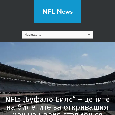
NFL: „Буфало Билс“ – цените
на билетите за откриващия
мач на новия стадион се