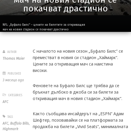
покачват драстично
NFL: „Буфало Билс“ – цените на билетите за откриващия
мач на новия стадион се покачват драстично
С началото на новия сезон „Буфало Билс“ се
AUTHOR
преместват в новия си стадион „Хаймарк“.
Thomas Maier
Цените за откриващия мач са наистина
високи.
PUBLISHED
3 месеца ago
Феновете на Буфало Билс ще трябва да се
бръкнат дълбоко в джоба си за билети за
CATEGORIES
откриващия мач в новия стадион „Хаймарк“.
AFC
Както съобщава инсайдерът на „ESPN“ Адам
TAGS
Шефтер, позовавайки се на платформата за
AFC
,
Buffalo Bills
,
продажба на билети „Vivid Seats“, минималната
Highmark