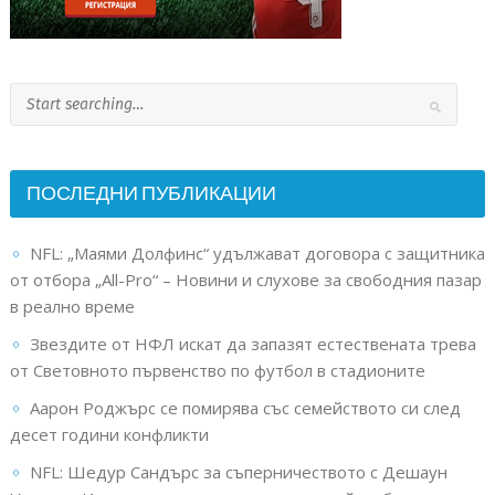
ПОСЛЕДНИ ПУБЛИКАЦИИ
NFL: „Маями Долфинс“ удължават договора с защитника
от отбора „All-Pro“ – Новини и слухове за свободния пазар
в реално време
Звездите от НФЛ искат да запазят естествената трева
от Световното първенство по футбол в стадионите
Аарон Роджърс се помирява със семейството си след
десет години конфликти
NFL: Шедур Сандърс за съперничеството с Дешаун