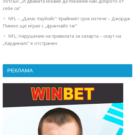
Уотсън: „И двамата искаме да покажем най-доброто от
себе си“
NFL – „Далас Каубойс“: Крайният срок изтече – Джордж
Пикенс ще играе с „франчайз таг“
NFL: Нарушение на правилата за хазарта – скаут на
„Кардиналс“ е отстранен
РЕКЛАМА