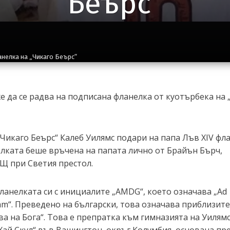
Беърс“
анелка на „Чикаго Беърс“
е да се радва на подписана фланелка от куотърбека на 
Чикаго Беърс“ Калеб Уилямс подари на папа Лъв XIV фл
елката беше връчена на папата лично от Брайън Бърч,
Щ при Светия престол.
ланелката си с инициалите „AMDG“, което означава „Ad
iam“. Преведено на български, това означава приблизите
ва на Бога“. Това е препратка към гимназията на Уилямс