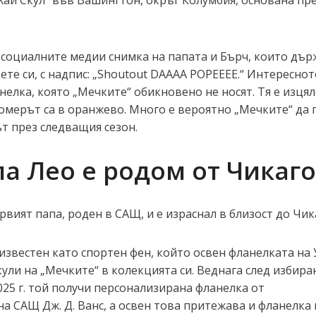
Хай Скул“ във Вашингтон, окръг Колумбия, основана пре
 социалните медии снимка на папата и Бърч, които дър
те си, с надпис: „Shoutout DAAAA POPEEEE.“ Интересното
нелка, която „Мечките“ обикновено не носят. Тя е изцял
омерът са в оранжево. Много е вероятно „Мечките“ да 
ът през следващия сезон.
па Лео е родом от Чикаго
рвият папа, роден в САЩ, и е израснал в близост до Чик
 известен като спортен фен, който освен фланелката на
кули на „Мечките“ в колекцията си. Веднага след избира
025 г. той получи персонализирана фланелка от
а САЩ Дж. Д. Ванс, а освен това притежава и фланелка 