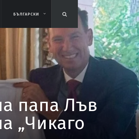
БЪЛГАРСКИ
БЪЛГАРСКИ
на папа Лъв
на „Чикаго