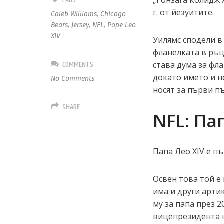
TAGS
„Гонзага Колидж 
г. от йезуитите.
Caleb Williams
,
Chicago
Bears
,
Jersey
,
NFL
,
Pope Leo
XIV
Уилямс сподели в
фланелката в ръце
COMMENTS
става дума за фла
докато името и н
No Comments
носят за първи п
SHARE
NFL: Па
Папа Лео XIV е пъ
Освен това той е
има и други арти
му за папа през 2
вицепрезидента н