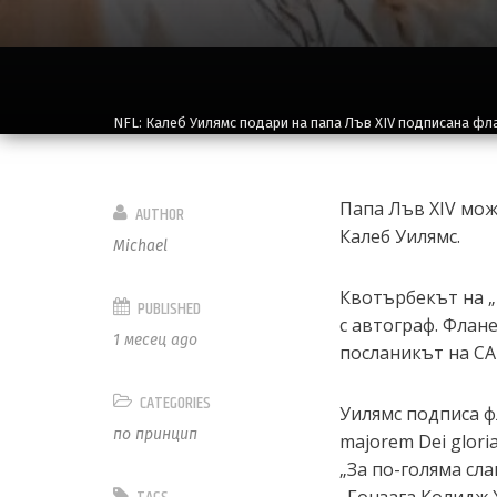
NFL: Калеб Уилямс подари на папа Лъв XIV подписана фл
Папа Лъв XIV мож
AUTHOR
Калеб Уилямс.
Michael
Квотърбекът на „
PUBLISHED
с автограф. Флан
1 месец ago
посланикът на СА
CATEGORIES
Уилямс подписа ф
по принцип
majorem Dei glor
„За по-голяма сла