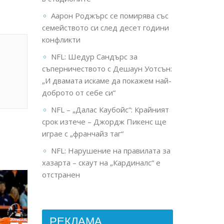
Аарон Роджърс се помирява със
семейството си след десет години
конфликти
NFL: Шедур Сандърс за
съперничеството с Дешаун Уотсън:
„И двамата искаме да покажем най-
доброто от себе си“
NFL – „Далас Каубойс“: Крайният
срок изтече – Джордж Пикенс ще
играе с „франчайз таг“
NFL: Нарушение на правилата за
хазарта – скаут на „Кардиналс“ е
отстранен
РЕКЛАМА