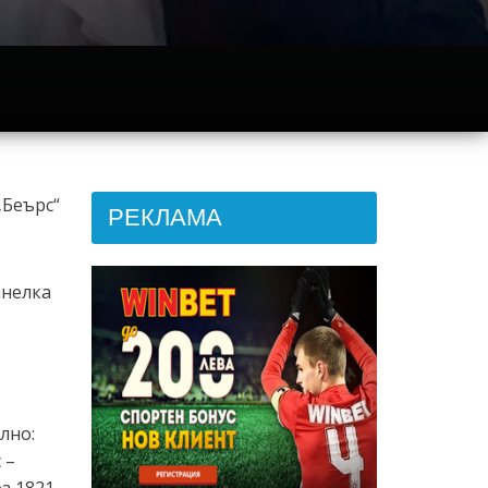
„Беърс“
РЕКЛАМА
анелка
лно:
 –