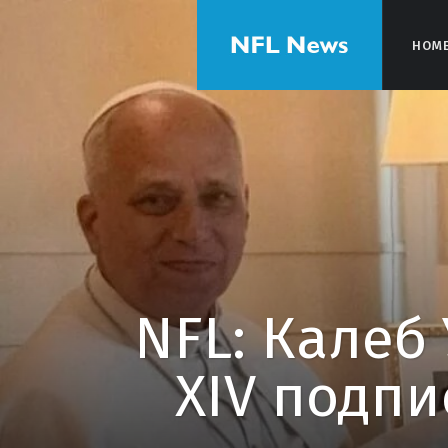
HOM
HOM
NFL: Калеб
XIV подпи