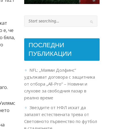
з 1821
жат
 е, че
о бяла,
ПОСЛЕДНИ
го
ПУБЛИКАЦИИ
NFL: „Маями Долфинс“
удължават договора с защитника
от отбора „All-Pro“ – Новини и
аго.
слухове за свободния пазар в
реално време
 Уилямс
Звездите от НФЛ искат да
нето
запазят естествената трева от
Световното първенство по футбол
на
в стадионите