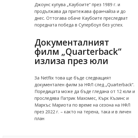
Джоунс купува „Каубоите“ през 1989 г. и
продължава да притежава франчайза и до
днес. Оттогава обаче Каубоите преследват
поредната победа в Супербоул без успех.
Документалният
филм „Quarterback“
излиза през юли
За Netflix това ще бъде следващият
документален филм за НФЛ след „Quarterback“.
Поредицата може да бъде гледана от 12 юли и
проследява Патрик Махомес, Кърк Къзинс и
Маркъс Мариота по време на сезона на НФЛ
през 2022 г. – както на терена, така и в личен
план