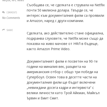
Netflix
,
NFL News
Съобщава се, че сделката е струвала на Netflix
почти 50 милиона долара. Твърди се, че
COMMENTS
интерес към документалния филм са проявили
No Comments
и Amazon, наред с други компании.
SHARE
Сделката, ако действително стане официална,
подхранва слуховете, че Netflix може също да
показва на живо мачове от НФЛ в бъдеще,
както Amazon Prime Video.
Документалният филм е посветен на 90-те
години на миналия век, разцвета на
американския отбор с общо три победи на
Супербоул. Освен това в десетте части на
документалния филм ще бъдат включени
„невиждани досега кадри и интервюта“ с
велики личности като Трой Айкман, Майкъл
Ървин и Емит Смит.