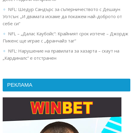
NFL: Шедур Сандърс за съперничеството с Дешаун
Уотсън: „И двамата искаме да покажем най-доброто от
себе си“
NFL – „Далас Каубойс“: Крайният срок изтече – Джордж
Пикенс ще играе с „франчайз таг“
NFL: Нарушение на правилата за хазарта – скаут на
„Кардиналс“ е отстранен
РЕКЛАМА