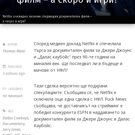
Netflix очевидно заснема следващия документален филм –
а скоро и игри?
Според медиен доклад Netflix е спечелила
AUTHOR
търга за документален филм за Джери Джоунс
Thomas Maier
и „Далас каубойс“ през 90-те години на
миналия век. Ще последват ли в бъдеще и
PUBLISHED
мачове от НФЛ?
3 години ago
Тази сделка вероятно ще подхрани
CATEGORIES
спекулациите: Съобщава се, че Netflix е
по принцип
сключила още една сделка с НФЛ. Puck News
съобщава, че доставчикът на стрийминг е
TAGS
победил конкурента ESPN в наддаването за
Dallas Cowboys
,
документален филм за Джери Джоунс и Далас
Documentary
,
Каубойс.
Jerry Jones
,