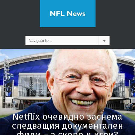
Netflix очевидно заснема
следващия документален
филм – а скоро и игри?