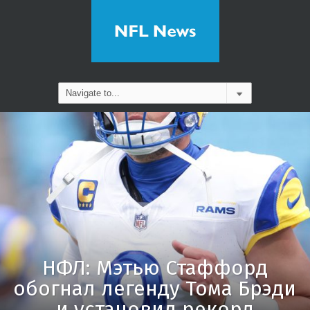
НФЛ: Мэтью Стаффорд
обогнал легенду Тома Брэди
и установил рекорд