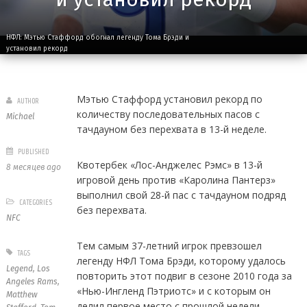
НФЛ: Мэтью Стаффорд обогнал легенду Тома Брэди и
установил рекорд
Мэтью Стаффорд установил рекорд по
AUTHOR
количеству последовательных пасов с
Michael
тачдауном без перехвата в 13-й неделе.
PUBLISHED
Квотербек «Лос-Анджелес Рэмс» в 13-й
8 месяцев ago
игровой день против «Каролина Пантерз»
выполнил свой 28-й пас с тачдауном подряд
CATEGORIES
без перехвата.
NFC
Тем самым 37-летний игрок превзошел
TAGS
легенду НФЛ Тома Брэди, которому удалось
Legend
,
Los
повторить этот подвиг в сезоне 2010 года за
Angeles Rams
,
«Нью-Ингленд Пэтриотс» и с которым он
Matthew
делил первое место с прошлой недели.