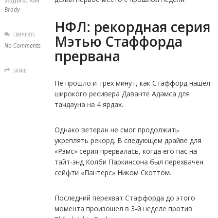
Stafford
,
Tom
Brady
НФЛ: рекордная серия
COMMENTS
Мэтью Стаффорда
No Comments
прервана
SHARE
Не прошло и трех минут, как Стаффорд нашел
широкого ресивера Даванте Адамса для
тачдауна на 4 ярдах.
Однако ветеран не смог продолжить
укреплять рекорд. В следующем драйве для
«Рэмс» серия прервалась, когда его пас на
тайт-энд Колби Паркинсона был перехвачен
сейфти «Пантерс» Ником Скоттом.
Последний перехват Стаффорда до этого
момента произошел в 3-й неделе против