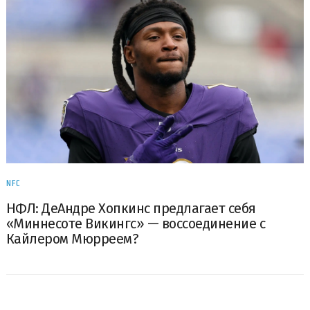
NFC
НФЛ: ДеАндре Хопкинс предлагает себя
«Миннесоте Викингс» — воссоединение с
Кайлером Мюрреем?