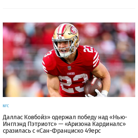
NFC
Даллас Ковбойз» одержал победу над «Нью-
Инглэнд Пэтриотс» — «Аризона Кардиналс»
сразилась с «Сан-Франциско 49ерс