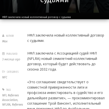
НФЛ заключила новый коллективный договор с судьями
НФЛ заключила новый коллективный договор
AUTHOR
с судьями.
Max
НФЛ заключила с Ассоциацией судей НФЛ
PUBLISHED
(NFLRA) новый семилетний коллективный
3 месяца ago
договор, который будет действовать до
сезона 2032 года.
CATEGORIES
NFC
«Это соглашение свидетельствует о
совместной приверженности лиги и
TAGS
профсоюза инвестировать в судейство и его
NFL Referees
дальнейшее развитие», — прокомментировал
Association
,
соглашение Трой Винсент, исполнительный
NFLRA
,
Referees
вице-президент НФЛ по футбольным