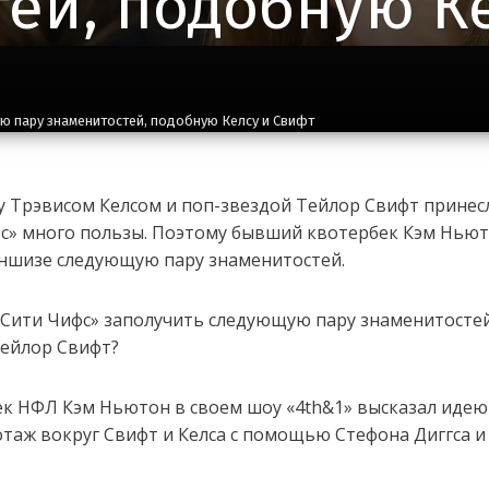
ей, подобную К
ю пару знаменитостей, подобную Келсу и Свифт
 Трэвисом Келсом и поп-звездой Тейлор Свифт принес
фс» много пользы. Поэтому бывший квотербек Кэм Нью
ншизе следующую пару знаменитостей.
-Сити Чифс» заполучить следующую пару знаменитостей
Тейлор Свифт?
к НФЛ Кэм Ньютон в своем шоу «4th&1» высказал идею
таж вокруг Свифт и Келса с помощью Стефона Диггса и