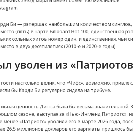
кальных звезд мира и имеет более 160 миллионов
stagram.
арди Би — рэперша с наибольшим количеством синглов,
есто (пять) в чарте Billboard Hot 100, единственная рэ
ьких сольных хитов номер один, и единственная, чьи с
есто в двух десятилетиях (2010-е и 2020-е годы)
ыл уволен из «Патриото
итости настолько велик, что «Чифс», возможно, привлек
если бы Карди Би регулярно сидела на трибуне.
тивная ценность Диггса была бы весьма значительной. 3
рошлом сезоне, выступая за «Нью-Ингленд Пэтриотс», н
не менее «Патриотс» уволили его в марте 2026 года, пос
ае 26,5 миллионов долларов его зарплаты пришлось бы