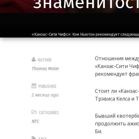
знаменитост
«Канзас-Сити Чифс»: Кэм Ньютон рекомендует следующу
Отношения между
AUTHOR
«Канзас-Сити Чи
Thomas Maier
рекомендует фра
PUBLISHED
Стоит ли «Канзас
2 месяца ago
Трэвиса Келса и 
CATEGORIES
Бывший квотербе
NFC
продолжить ажио
Би.