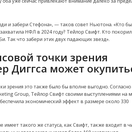
у оба уже сейчас привлекают внимание далеко за пред
 иди и забери Стефона», — таков совет Ньютона. «Кто бы
 захватила НФЛ в 2024 году? Тейлор Свифт. Кто покори
Би. Так что забери этих двух падающих звезд».
нсовой точки зрения
р Диггса может окупить
ки зрения это также было бы вполне выгодно. Согласно
keting Group, Тейлор Свифт своими выступлениями на 
обеспечила экономический эффект в размере около 330
не имеет такого же статуса, как Свифт, также входит в ч