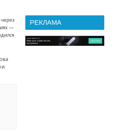
 через
РЕКЛАМА
ниях —
одился
нова
ки.