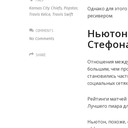
TAGS
Однако для этого
Kansas City Chiefs
,
Popstar
,
Travis Kelce
,
Travis Swift
ресивером.
Ньютон 
COMMENTS
No Comments
Стефона
SHARE
Отношения между
большим, чем пр
становились част
социальных сетях
Рейтинги матчей 
Лучшего пиара дл
Ньютон, похоже, 