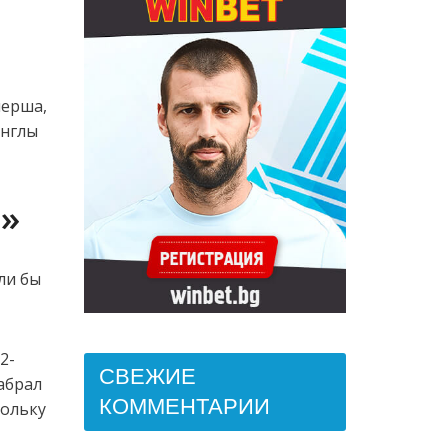
перша,
инглы
в»
ли бы
2-
СВЕЖИЕ
абрал
КОММЕНТАРИИ
кольку