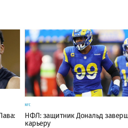
NFC
НФЛ: защитник Дональд заверш
Лава:
карьеру