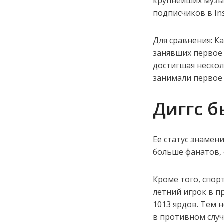
крупнейших музы
подписчиков в In
Для сравнения: К
занявших первое м
достигшая нескол
занимали первое м
Диггс б
Ее статус знамен
больше фанатов, 
Кроме того, спор
летний игрок в п
1013 ярдов. Тем 
в противном случ