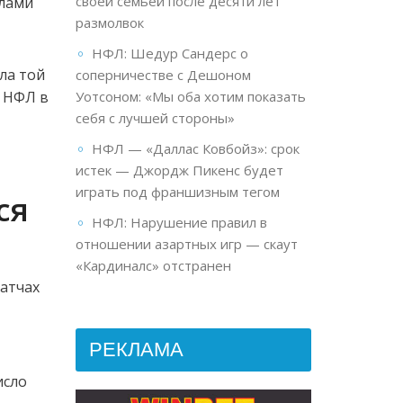
своей семьёй после десяти лет
елами
размолвок
НФЛ: Шедур Сандерс о
ла той
соперничестве с Дешоном
л НФЛ в
Уотсоном: «Мы оба хотим показать
себя с лучшей стороны»
НФЛ — «Даллас Ковбойз»: срок
истек — Джордж Пикенс будет
играть под франшизным тегом
ся
НФЛ: Нарушение правил в
отношении азартных игр — скаут
«Кардиналс» отстранен
матчах
РЕКЛАМА
исло