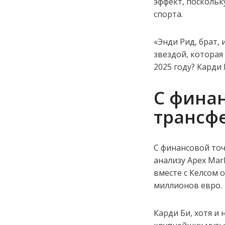
эффект, поскольк
спорта.
«Энди Рид, брат,
звездой, которая
2025 году? Карди 
С фина
трансфе
С финансовой точ
анализу Apex Mar
вместе с Келсом 
миллионов евро.
Карди Би, хотя и 