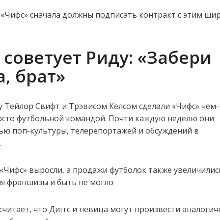
 «Чифс» сначала должны подписать контракт с этим ши
советует Риду: «Забери
, брат»
 Тейлор Свифт и Трэвисом Келсом сделали «Чифс» чем-
осто футбольной командой. Почти каждую неделю они
ью поп-культуры, телерепортажей и обсуждений в
.
«Чифс» выросли, а продажи футболок также увеличилис
я франшизы и быть не могло
считает, что Диггс и певица могут произвести аналоги