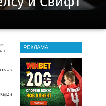
елсу и Свифт
ли
РЕКЛАМА
тон
 после
 Карди