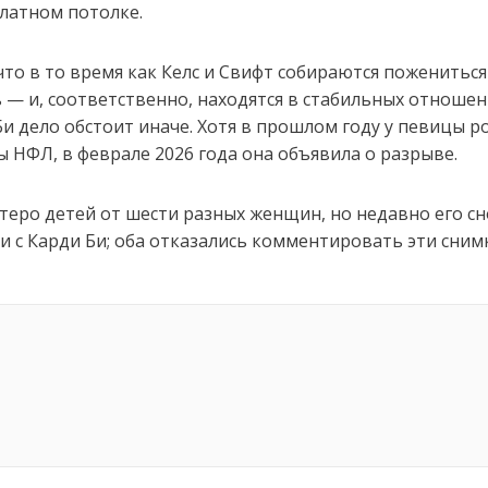
латном потолке.
что в то время как Келс и Свифт собираются пожениться
 — и, соответственно, находятся в стабильных отноше
 Би дело обстоит иначе. Хотя в прошлом году у певицы р
ы НФЛ, в феврале 2026 года она объявила о разрыве.
теро детей от шести разных женщин, но недавно его с
 с Карди Би; оба отказались комментировать эти сним