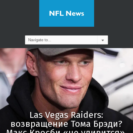
Las Vegas Raiders:
возвращение Тома Брэди?
Макс Кросби «не удивится».