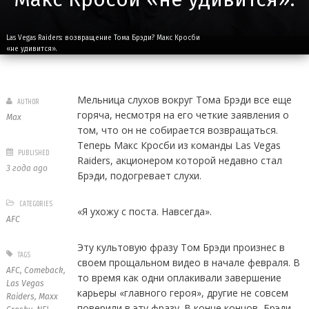
Las Vegas Raiders: возвращение Тома Брэди? Макс Кросби
«не удивится».
Мельница слухов вокруг Тома Брэди все еще
AUTHOR
горяча, несмотря на его четкие заявления о
Max
том, что он не собирается возвращаться.
Теперь Макс Кросби из команды Las Vegas
PUBLISHED
Raiders, акционером которой недавно стал
3 года ago
Брэди, подогревает слухи.
CATEGORIES
«Я ухожу с поста. Навсегда».
AFC
Эту культовую фразу Том Брэди произнес в
TAGS
своем прощальном видео в начале февраля. В
AFC
,
Comeback
,
то время как одни оплакивали завершение
Las Vegas
карьеры «главного героя», другие не совсем
Raiders
,
Maxx
поверили в эту фразу. В конце концов, Брэди