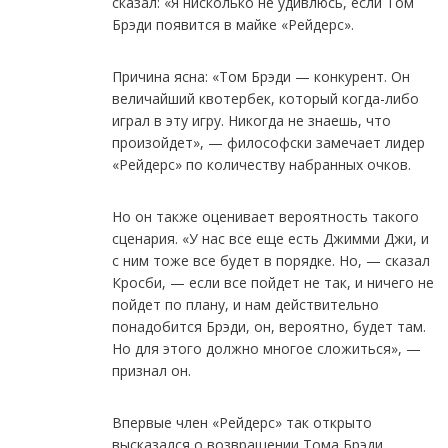
сказал: «Я нисколько не удивлюсь, если Том
Брэди появится в майке «Рейдерс».
Причина ясна: «Том Брэди — конкурент. Он
величайший квотербек, который когда-либо
играл в эту игру. Никогда не знаешь, что
произойдет», — философски замечает лидер
«Рейдерс» по количеству набранных очков.
Но он также оценивает вероятность такого
сценария. «У нас все еще есть Джимми Джи, и
с ним тоже все будет в порядке. Но, — сказал
Кросби, — если все пойдет не так, и ничего не
пойдет по плану, и нам действительно
понадобится Брэди, он, вероятно, будет там.
Но для этого должно многое сложиться», —
признал он.
Впервые член «Рейдерс» так открыто
высказался о возвращении Тома Брэди.