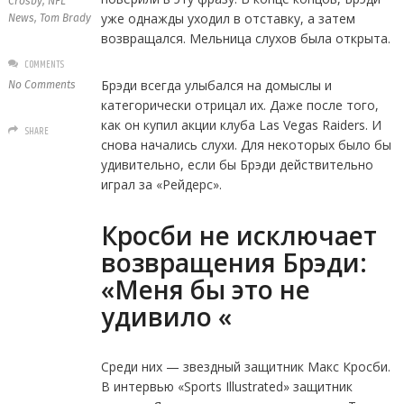
Crosby
,
NFL
уже однажды уходил в отставку, а затем
News
,
Tom Brady
возвращался. Мельница слухов была открыта.
COMMENTS
Брэди всегда улыбался на домыслы и
No Comments
категорически отрицал их. Даже после того,
как он купил акции клуба Las Vegas Raiders. И
SHARE
снова начались слухи. Для некоторых было бы
удивительно, если бы Брэди действительно
играл за «Рейдерс».
Кросби не исключает
возвращения Брэди:
«Меня бы это не
удивило «
Среди них — звездный защитник Макс Кросби.
В интервью «Sports Illustrated» защитник