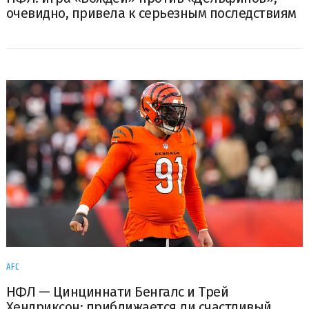
очевидно, привела к серьезным последствиям
AFC
НФЛ — Цинциннати Бенгалс и Трей
Хендриксон: приближается ли счастливый