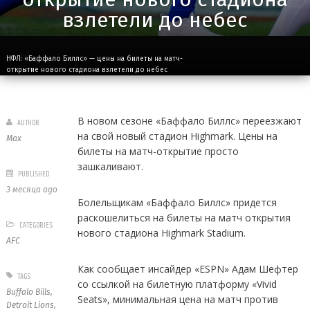
взлетели до небес
НФЛ: «Баффало Биллс» — цены на билеты на матч-
открытие нового стадиона взлетели до небес
В новом сезоне «Баффало Биллс» переезжают
AUTHOR
на свой новый стадион Highmark. Цены на
Max
билеты на матч-открытие просто
зашкаливают.
PUBLISHED
3 месяца ago
Болельщикам «Баффало Биллс» придется
раскошелиться на билеты на матч открытия
CATEGORIES
нового стадиона Highmark Stadium.
AFC
Как сообщает инсайдер «ESPN» Адам Шефтер
TAGS
со ссылкой на билетную платформу «Vivid
Buffalo Bills
,
Seats», минимальная цена на матч против
Detroit Lions
,