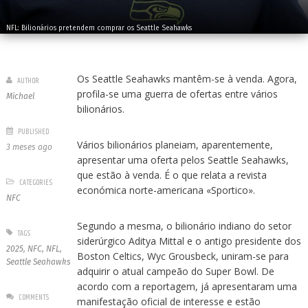
NFL: Bilionários pretendem comprar os Seattle Seahawks
Os Seattle Seahawks mantêm-se à venda. Agora,
AUTHOR
profila-se uma guerra de ofertas entre vários
Michael
bilionários.
PUBLISHED
Vários bilionários planeiam, aparentemente,
3 meses ago
apresentar uma oferta pelos Seattle Seahawks,
que estão à venda. É o que relata a revista
CATEGORIES
económica norte-americana «Sportico».
NFC
Segundo a mesma, o bilionário indiano do setor
TAGS
siderúrgico Aditya Mittal e o antigo presidente dos
2025
,
NFC
,
NFL
,
Boston Celtics, Wyc Grousbeck, uniram-se para
Seattle Seahawks
adquirir o atual campeão do Super Bowl. De
acordo com a reportagem, já apresentaram uma
COMMENTS
manifestação oficial de interesse e estão