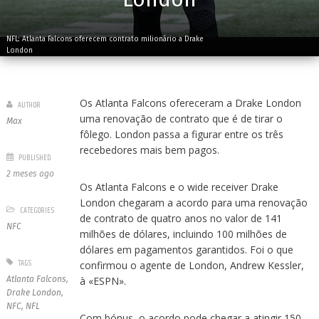
NFL: Atlanta Falcons oferecem contrato milionário a Drake
London
Os Atlanta Falcons ofereceram a Drake London
AUTHOR
uma renovação de contrato que é de tirar o
Max
fôlego. London passa a figurar entre os três
recebedores mais bem pagos.
PUBLISHED
2 meses ago
Os Atlanta Falcons e o wide receiver Drake
London chegaram a acordo para uma renovação
CATEGORIES
de contrato de quatro anos no valor de 141
NFC
milhões de dólares, incluindo 100 milhões de
dólares em pagamentos garantidos. Foi o que
TAGS
confirmou o agente de London, Andrew Kessler,
Atlanta Falcons
,
à «ESPN».
Drake London
,
NFC
,
NFL
Com bónus, o acordo pode chegar a atingir 150