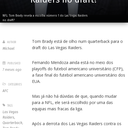
NFL: Tom Brady revela a escolha número 1 do Las Vegas Raiders
no draft?
Tom Brady está de olho num quarterback para o
AUTHOR
draft do Las Vegas Raiders.
Michael
Fernando Mendoza ainda está no meio dos
PUBLISHED
playoffs do futebol americano universitário (CFP),
7 meses ago
a fase final do futebol americano universitário dos
EUA.
CATEGORIES
AFC
Mas já não há dúvidas de que, quando mudar
para a NFL, ele será escolhido por uma das
TAGS
equipas mais fracas da liga.
Las Vegas
Raiders
,
Quarterback
,
Após a derrota dos Las Vegas Raiders contra os