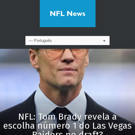
NFL: Tom Brady revela a
escolha número 1 do Las Vegas
Raiders no draft?