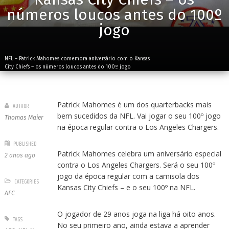
números loucos antes do 100º
jogo
NFL – Patrick Mahomes comemora aniversário com o Kansas
City Chiefs – os números loucos antes do 100º jogo
Patrick Mahomes é um dos quarterbacks mais
AUTHOR
bem sucedidos da NFL. Vai jogar o seu 100º jogo
Thomas Maier
na época regular contra o Los Angeles Chargers.
PUBLISHED
Patrick Mahomes celebra um aniversário especial
2 anos ago
contra o Los Angeles Chargers. Será o seu 100º
jogo da época regular com a camisola dos
CATEGORIES
Kansas City Chiefs – e o seu 100º na NFL.
AFC
O jogador de 29 anos joga na liga há oito anos.
TAGS
No seu primeiro ano, ainda estava a aprender