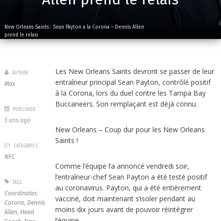
New Orleans Saints : Sean Payton a la Corona – Dennis Allen
prend le relais
Les New Orleans Saints devront se passer de leur
AUTHOR
entraîneur principal Sean Payton, contrôlé positif
Max
à la Corona, lors du duel contre les Tampa Bay
Buccaneers. Son remplaçant est déjà connu.
PUBLISHED
5 ans ago
New Orleans – Coup dur pour les New Orleans
Saints !
CATEGORIES
NFC
Comme l’équipe l’a annoncé vendredi soir,
l’entraîneur-chef Sean Payton a été testé positif
TAGS
au coronavirus. Payton, qui a été entièrement
Coordinator
,
vacciné, doit maintenant s’isoler pendant au
Corona
,
Dennis
moins dix jours avant de pouvoir réintégrer
Allen
,
Head
l’équipe.